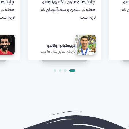
ه و
چاپگرها و متون بلکه روزنامه و
چاپگرها 
 که
مجله در ستون و سطرآنچنان که
مجله در 
لازم است
لازم است
کریستیانو رونالدو
بازیکن سابق رئال مادرید